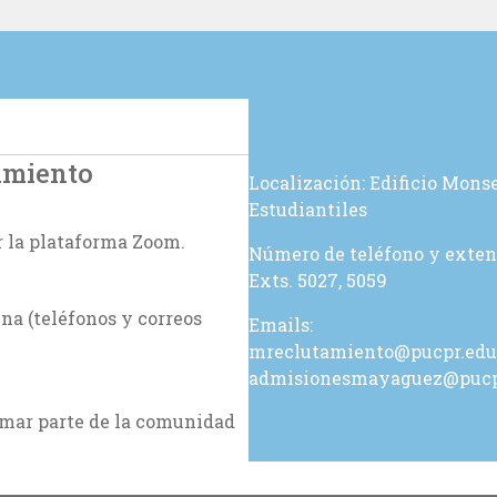
amiento
Localización: Edificio Monse
Estudiantiles
or la plataforma Zoom.
Número de teléfono y exten
Exts. 5027, 5059
na (teléfonos y correos
Emails:
mreclutamiento@pucpr.edu
admisionesmayaguez@pucp
rmar parte de la comunidad