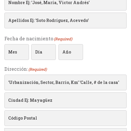
First
Last
Fecha de nacimiento
(Required)
MM
DD
YYYY
Dirección:
(Required)
Street
Address
City